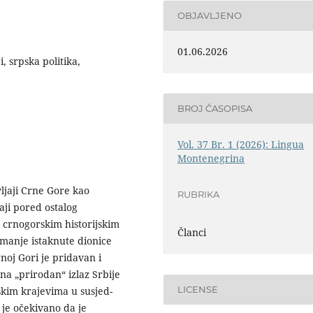
OBJAVLJENO
01.06.2026
, srpska politika,
BROJ ČASOPISA
Vol. 37 Br. 1 (2026): Lingua
Montenegrina
ljaji Crne Gore kao
RUBRIKA
aji pored ostalog
m crnogorskim historijskim
Članci
manje istaknute dionice
noj Gori je pridavan i
 na „prirodan“ izlaz Srbije
LICENSE
skim krajevima u susjed­
je očekivano da je