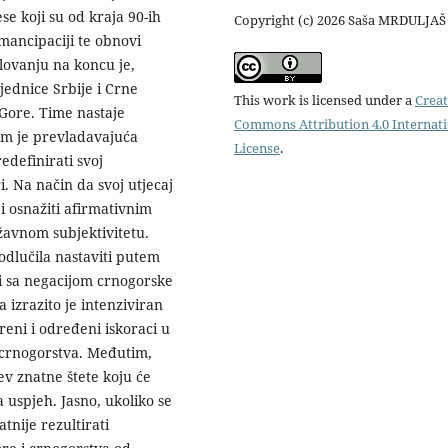
se koji su od kraja 90-ih
Copyright (c) 2026 Saša MRDULJAŠ
emancipaciji te obnovi
lovanju na koncu je,
jednice Srbije i Crne
This work is licensed under a
Creat
Gore. Time nastaje
Commons Attribution 4.0 Internat
jim je prevladavajuća
License
.
edefinirati svoj
. Na način da svoj utjecaj
 osnažiti afirmativnim
vnom subjek­tivitetu.
odlučila nastaviti putem
i sa negacijom crnogorske
 izrazito je intenziviran
eni i određeni iskoraci u
 crnogorstva. Međutim,
ev znatne štete koju će
 uspjeh. Jasno, ukoliko se
nije rezulti­rati