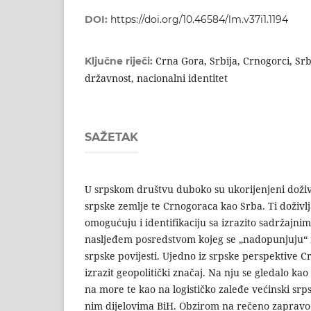
DOI:
https://doi.org/10.46584/lm.v37i1.1194
Crna Gora, Srbija, Crnogorci, Srbi
Ključne riječi:
državnost, nacionalni identitet
SAŽETAK
U srpskom društvu duboko su ukorijenjeni doživ
srpske zemlje te Crnogoraca kao Srba. Ti doživlj
omogućuju i identifikaciju sa izrazito sadržajni
nasljeđem posredstvom kojeg se „na­dopunjuju“ 
srpske povijesti. Ujedno iz srpske perspektive Cr
izrazit geopolitički značaj. Na nju se gledalo kao
na more te kao na logističko zaleđe većinski srp
nim dijelovima BiH. Obzirom na rečeno zapravo 