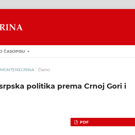
O ČASOPISU
GUA MONTENEGRINA
/
Članci
srpska politika prema Crnoj Gori i
PDF