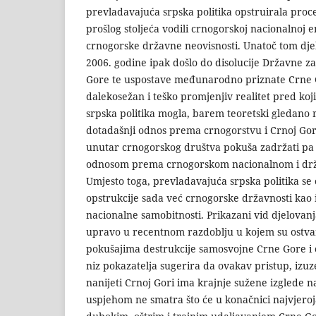
prevladavajuća srpska politika opstruirala proce
prošlog stoljeća vodili crnogorskoj nacionalnoj 
crnogorske državne neovisnosti. Unatoč tom dje
2006. godine ipak došlo do disolu­cije Državne za
Gore te uspostave među­narodno priznate Crne 
dalekosežan i teško promjenjiv realitet pred ko
srpska politika mogla, barem teoretski gledano r
dotadašnji odnos prema crnogorstvu i Crnoj Gori
unutar crnogorskog društva pokuša zadržati pa i
odnosom prema crnogorskom nacionalnom i drža
Umjesto toga, prevladavajuća srpska politika se 
opstrukcije sada već crnogorske državnosti kao 
nacionalne samobitnosti. Prikazani vid djelovanja
upravo u recentnom razdoblju u kojem su ostvar
pokušajima destrukcije samosvojne Crne Gore i
niz pokazatelja sugerira da ovakav pristup, izuz
nanijeti Crnoj Gori ima krajnje sužene izglede na
uspjehom ne smatra što će u konačnici najvjerojat