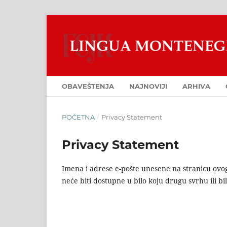
OBAVEŠTENJA
NAJNOVIJI
ARHIVA
POČETNA
/
Privacy Statement
Privacy Statement
Imena i adrese e-pošte unesene na stranicu ovog 
neće biti dostupne u bilo koju drugu svrhu ili bil