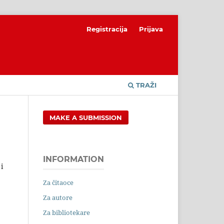
Registracija
Prijava
TRAŽI
MAKE A SUBMISSION
INFORMATION
i
Za čitaoce
Za autore
Za bibliotekare