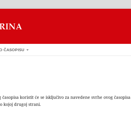
O ČASOPISU
časopisa koristit će se isključivo za navedene svrhe ovog časopisa 
o kojoj drugoj strani.