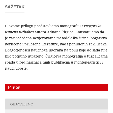
SAŽETAK
U ovome prilogu predstavljamo monografiju
Crnogorska
usmena tužbalica
autora Adnana Čirgića. Konstatujemo da
je za­svjedočena nevjerovatna metodološka širina, bogatstvo
korišćene i priložene literature, kao i ponuđenih zaključaka.
Dragocjenošću naučnoga iskoraka na polju koje do sada nije
bilo potpuno istraže­no, Čirgićeva monografija o tužbalicama
spada u red najznačajni­jih publikacija u montenegristici i
nauci uopšte.
PDF
OBJAVLJENO