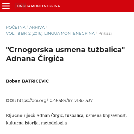
POČETNA
/
ARHIVA
/
VOL. 18 BR. 2 (2016): LINGUA MONTENEGRINA
/
Prikazi
"Crnogorska usmena tužbalica"
Adnana Čirgića
Boban BATRIĆEVIĆ
DOI:
https://doi.org/10.46584/lm.v18i2.537
Adnan Čirgić, tužbalica, usmena književnost,
Ključne riječi:
kulturna istorija, metodologija