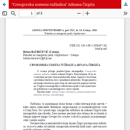
"Crnogorska usmena tužbalica" Adnana Čirgića