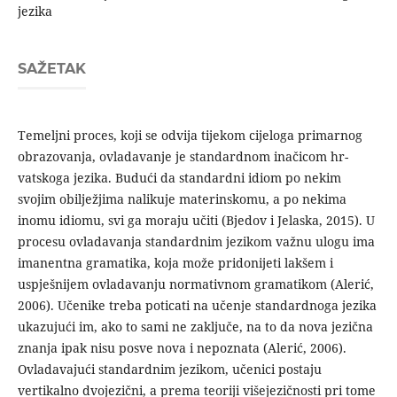
jezika
SAŽETAK
Temeljni proces, koji se odvija tijekom cijeloga primar­nog
obrazovanja, ovladavanje je standardnom inačicom hr­
vatskoga jezika. Budući da standardni idiom po nekim
svojim obilježjima nalikuje materinskomu, a po nekima
inomu idiomu, svi ga moraju učiti (Bjedov i Jelaska, 2015). U
procesu ovla­davanja standardnim jezikom važnu ulogu ima
imanentna gra­matika, koja može pridonijeti lakšem i
uspješnijem ovladavanju normativnom gramatikom (Alerić,
2006). Učenike treba potica­ti na učenje standardnoga jezika
ukazujući im, ako to sami ne zaključe, na to da nova jezična
znanja ipak nisu posve nova i nepoznata (Alerić, 2006).
Ovladavajući standardnim jezikom, učenici postaju
vertikalno dvojezični, a prema teoriji višejezič­nosti pri tome