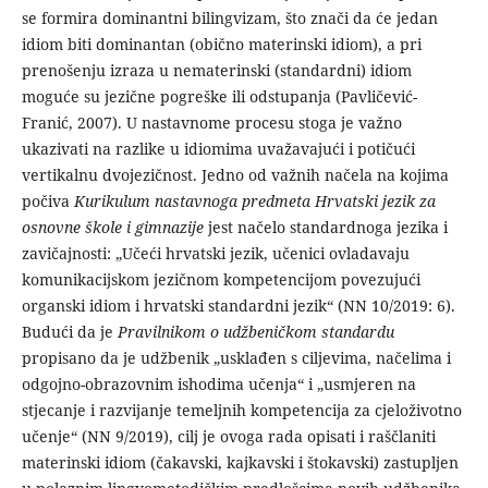
se formira dominantni bilingvizam, što znači da će jedan
idiom biti dominantan (obično materinski idiom), a pri
prenošenju izraza u nematerinski (standardni) idiom
moguće su jezične pogreške ili odstupanja (Pavličević-
Franić, 2007). U na­stavnome procesu stoga je važno
ukazivati na razlike u idiomi­ma uvažavajući i potičući
vertikalnu dvojezičnost. Jedno od važ­nih načela na kojima
počiva
Kurikulum nastavnoga predmeta Hrvatski jezik za
osnovne škole i gimnazije
jest načelo standar­dnoga jezika i
zavičajnosti: „Učeći hrvatski jezik, učenici ovla­davaju
komunikacijskom jezičnom kompetencijom povezujući
organski idiom i hrvatski standardni jezik“ (NN 10/2019: 6).
Budući da je
Pravilnikom o udžbeničkom standardu
propisano da je udžbenik „usklađen s ciljevima, načelima i
odgojno-obra­zovnim ishodima učenja“ i „usmjeren na
stjecanje i razvijanje temeljnih kompetencija za cjeloživotno
učenje“ (NN 9/2019), cilj je ovoga rada opisati i raščlaniti
materinski idiom (čakavski, kajkavski i štokavski) zastupljen