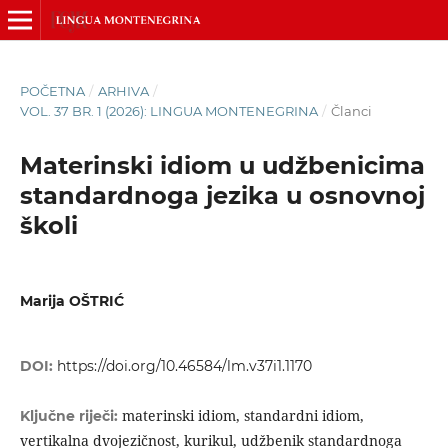
POČETNA
/
ARHIVA
/
VOL. 37 BR. 1 (2026): LINGUA MONTENEGRINA
/
Članci
Materinski idiom u udžbenicima
standardnoga jezika u osnovnoj
školi
Marija OŠTRIĆ
DOI:
https://doi.org/10.46584/lm.v37i1.1170
materinski idiom, standardni idiom,
Ključne riječi:
vertikalna dvojezičnost, kurikul, udžbenik standardnoga