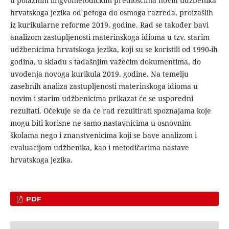
u polaznim lingvometodičkim predlošcima novih udžbenika
hrvatskoga jezika od petoga do osmoga razreda, proizašlih
iz kurikularne reforme 2019. godi­ne. Rad se također bavi
analizom zastupljenosti materinskoga idioma u tzv. starim
udžbenicima hrvatskoga jezika, koji su se koristili od 1990-ih
godina, u skladu s tadašnjim važećim doku­mentima, do
uvođenja novoga kurikula 2019. godine. Na teme­lju
zasebnih analiza zastupljenosti materinskoga idioma u
novim i starim udžbenicima prikazat će se usporedni
rezultati. Očekuje se da će rad rezultirati spoznajama koje
mogu biti korisne ne samo nastavnicima u osnovnim
školama nego i znanstvenicima koji se bave analizom i
evaluacijom udžbenika, kao i metodiča­rima nastave
hrvatskoga jezika.
PDF