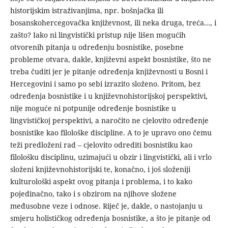
historijskim istraživanjima, npr. bošnjačka ili
bosanskohercego­vačka književnost, ili neka druga, treća..., i
zašto? Iako ni lingvi­stički pristup nije lišen mogućih
otvorenih pitanja u određenju bosnistike, posebne
probleme otvara, dakle, književni aspekt bosnistike, što ne
treba čuditi jer je pitanje određenja književno­sti u Bosni i
Hercegovini i samo po sebi izrazito složeno. Pritom, bez
određenja bosnistike i u književnohistorijskoj perspektivi,
nije moguće ni potpunije određenje bosnistike u
lingvističkoj perspektivi, a naročito ne cjelovito određenje
bosnistike kao fi­lološke discipline. A to je upravo ono čemu
teži predloženi rad – cjelovito odrediti bosnistiku kao
filološku disciplinu, uzima­jući u obzir i lingvistički, ali i vrlo
složeni književnohistorij­ski te, konačno, i još složeniji
kulturološki aspekt ovog pitanja i problema, i to kako
pojedinačno, tako i s obzirom na njihove složene
međusobne veze i odnose. Riječ je, dakle, o nastojanju u
smjeru holističkog određenja bosnistike, a što je pitanje od