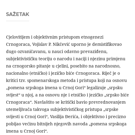
SAŽETAK
Cjelovitijem i objektivnim pristupom etnogenezi
Crnogoraca, Vojislav P. Nikčević uporno je demistifikovao
dugo ozvaničavanu, u nauci odavno prevaziđenu,
subjektivističku teoriju o narodu i naciji i njezinu primjenu
na crnogorsko pitanje u cjelini, posebito na narodnosno,
nacionalno (etničko) i jezičko biće Crnogoraca. Riječ je o
kritici tzv. spomenarskoga metoda i pristupa koji na osnovu
„pomena srpskoga imena u Crnoj Gori“ legalizuje „srpsku
svijest“ u njoj, a na osnovu nje i etničko i jezičko „srpsko biće
Crnogoraca“. Navlaštito se kritički bavio prevrednovanjem
utemeljivača takvoga subjektivističkog pristupa „srpske
svijesti u Crnoj Gori“, Vasilija Đerića, i objektivno i precizno
pobijao većinu bitnijeh njegovih navoda „pomena srpskoga
imena u Crnoj Gori“.