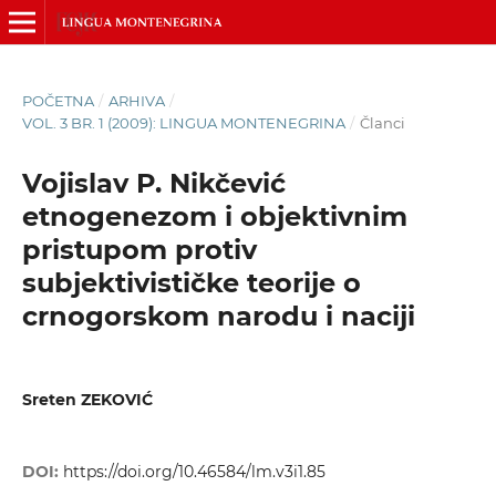
POČETNA
/
ARHIVA
/
VOL. 3 BR. 1 (2009): LINGUA MONTENEGRINA
/
Članci
Vojislav P. Nikčević
etnogenezom i objektivnim
pristupom protiv
subjektivističke teorije o
crnogorskom narodu i naciji
Sreten ZEKOVIĆ
DOI:
https://doi.org/10.46584/lm.v3i1.85