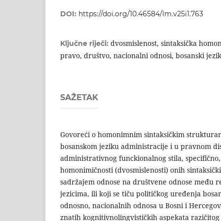
DOI:
https://doi.org/10.46584/lm.v25i1.763
dvosmislenost, sintaksička homon
Ključne riječi:
pravo, društvo, nacionalni odnosi, bosanski jezi
SAŽETAK
Govoreći o homonimnim sintaksičkim strukturama
bosanskom jeziku administracije i u pravnom dis
administrativnog funckionalnog stila, speci­fičn
homonimičnosti (dvosmislenosti) onih sintaksički
sadržajem odnose na društvene odnose među re
jezicima, ili koji se tiču političkog uređenja bos
odnosno, nacionalnih odnosa u Bosni i Hercegovi
znatih kognitivnolingvističkih aspekata razičito