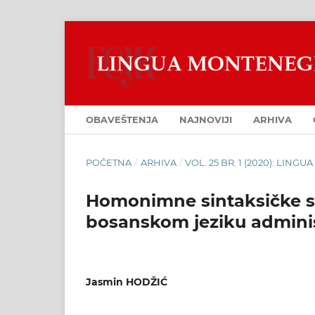
OBAVEŠTENJA
NAJNOVIJI
ARHIVA
POČETNA
/
ARHIVA
/
VOL. 25 BR. 1 (2020): LIN
Homonimne sintaksičke st
bosanskom jeziku administ
Jasmin HODŽIĆ