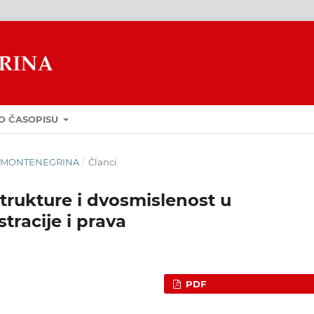
O ČASOPISU
GUA MONTENEGRINA
/
Članci
rukture i dvosmislenost u
racije i prava
PDF