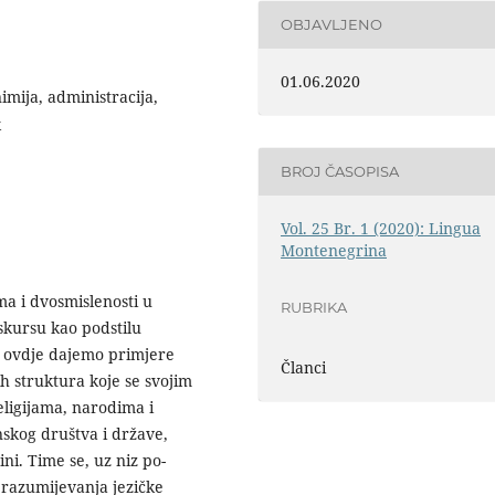
OBJAVLJENO
01.06.2020
imija, administracija,
k
BROJ ČASOPISA
Vol. 25 Br. 1 (2020): Lingua
Montenegrina
 i dvo­smislenosti u
RUBRIKA
­kursu kao podstilu
o, ovdje dajemo primjere
Članci
h struktura koje se svojim
ligijama, narodima i
anskog društva i države,
ni. Time se, uz niz po­
g razumijevanja jezičke