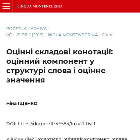
POČETNA
/
ARHIVA
/
VOL. 21 BR. 1 (2018): LINGUA MONTENEGRINA
/
Članci
Оцінні складові конотації:
оцінний компонент у
структурі слова і оцінне
значення
Ніна ІЩЕНКО
DOI:
https://doi.org/10.46584/lm.v21i1.619
конотація, оцінний компонент, оцінне
Ključne riječi: