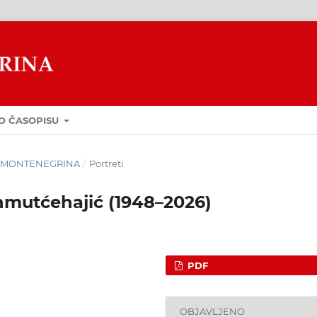
O ČASOPISU
GUA MONTENEGRINA
/
Portreti
mutćehajić (1948–2026)
PDF
OBJAVLJENO