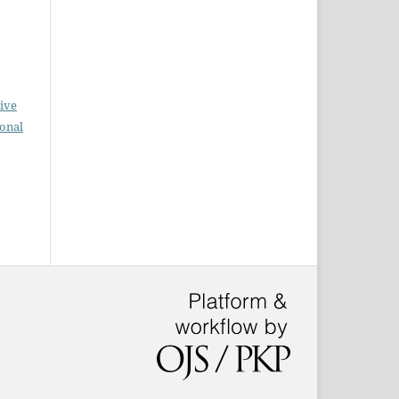
ive
ional