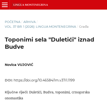
POČETNA
/
ARHIVA
/
VOL. 37 BR. 1 (2026): LINGUA MONTENEGRINA
/
Građa
Toponimi sela "Duletići" iznad
Budve
Novica VUJOVIĆ
DOI:
https://doi.org/10.46584/lm.v37i1.1199
Duletići, Budva, toponimi, crnogorska
Ključne riječi:
onomastika