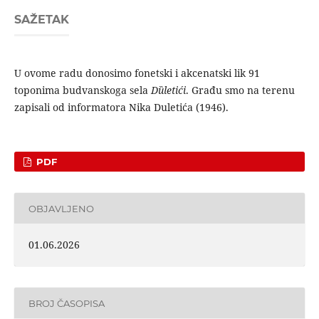
SAŽETAK
U ovome radu donosimo fonetski i akcenatski lik 91
toponima budvanskoga sela
Dȕletići
. Građu smo na terenu
zapisali od informatora Nika Duletića (1946).
PDF
OBJAVLJENO
01.06.2026
BROJ ČASOPISA