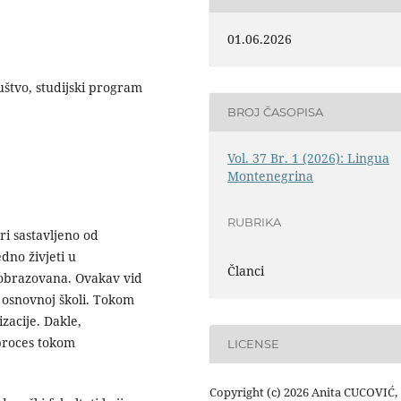
01.06.2026
uštvo, studijski program
BROJ ČASOPISA
Vol. 37 Br. 1 (2026): Lingua
Montenegrina
RUBRIKA
i sastav­ljeno od
dno živjeti u
Članci
obrazo­vana. Ovakav vid
u osnovnoj školi. Tokom
zacije. Dakle,
 proces tokom
LICENSE
Copyright (c) 2026 Anita CUCOVIĆ,