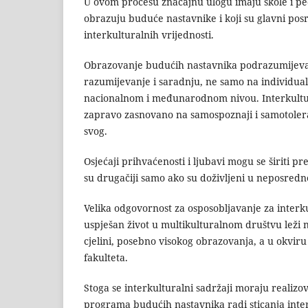
U ovom procesu značajnu ulogu imaju škole i peda
obrazuju buduće nastavnike i koji su glavni posre
interkulturalnih vrijednosti.
Obrazovanje budućih nastavnika podrazumije
razumijevanje i saradnju, ne samo na individual
nacionalnom i međunarodnom nivou. Interkultur
zapravo zasnovano na samospoznaji i samotolera
svog.
Osjećaji prihvaćenosti i ljubavi mogu se širiti p
su drugačiji samo ako su doživljeni u neposred
Velika odgovornost za osposobljavanje za interk
uspješan život u multikulturalnom društvu leži 
cjelini, posebno visokog obrazovanja, a u okviru n
fakulteta.
Stoga se interkulturalni sadržaji moraju realizov
programa budućih nastavnika radi sticanja inte