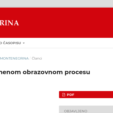
O ČASOPISU
GUA MONTENEGRINA
/
Članci
remenom obrazovnom procesu
PDF
OBJAVLJENO