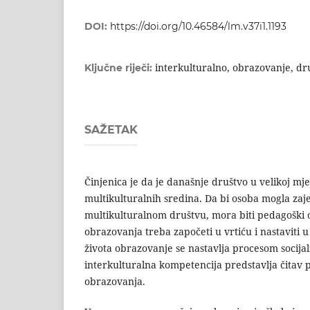
DOI:
https://doi.org/10.46584/lm.v37i1.1193
interkulturalno, obrazovanje, dr
Ključne riječi:
SAŽETAK
Činjenica je da je današnje društvo u velikoj mjer
multikulturalnih sredina. Da bi osoba mogla zaje
multikulturalnom društvu, mora biti pedagoški 
obrazovanja treba započeti u vrtiću i nastaviti 
života obrazovanje se nastavlja pro­cesom socijali
interkulturalna kompetencija pred­stavlja čitav
obrazovanja.