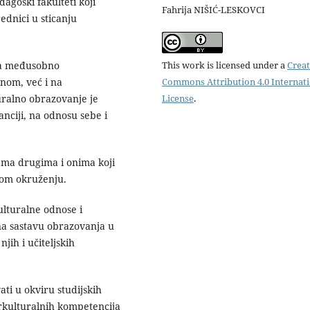
goški fa­kulteti koji
Fahrija NIŠIĆ-LESKOVCI
d­nici u sticanju
va međusobno
This work is licensed under a
Creat
nom, već i na
Commons Attribution 4.0 Internat
alno obrazova­nje je
License
.
nciji, na odnosu sebe i
rema drugima i onima koji
nom okruženju.
ulturalne odnose i
na sa­stavu obrazovanja u
jih i učiteljskih
ati u okviru studijskih
rkultu­ralnih kompetencija