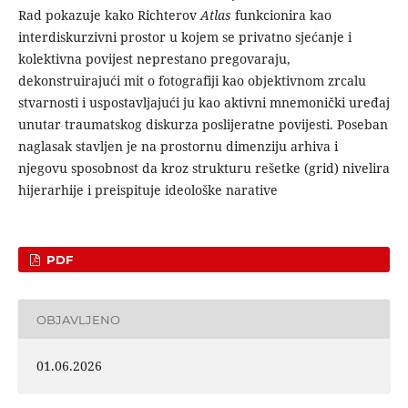
Rad pokazuje kako Richterov
Atlas
funkcionira kao
interdiskurzivni prostor u kojem se privatno sjećanje i
kolektivna povijest neprestano pregovaraju,
dekonstruirajući mit o fotografiji kao objektivnom zrcalu
stvarnosti i uspostavljajući ju kao aktivni mnemonički uređaj
unutar traumatskog diskurza poslijeratne povijesti. Pose­ban
naglasak stavljen je na prostornu dimenziju arhiva i
njegovu sposobnost da kroz strukturu rešetke (grid) nivelira
hijerarhije i preispituje ideološke narative
PDF
OBJAVLJENO
01.06.2026