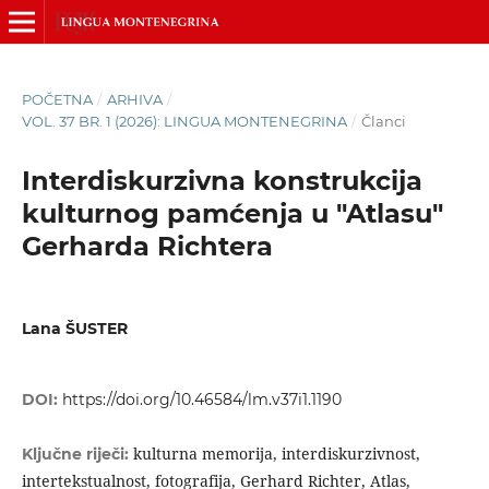
POČETNA
/
ARHIVA
/
VOL. 37 BR. 1 (2026): LINGUA MONTENEGRINA
/
Članci
Interdiskurzivna konstrukcija
kulturnog pamćenja u "Atlasu"
Gerharda Richtera
Lana ŠUSTER
DOI:
https://doi.org/10.46584/lm.v37i1.1190
kulturna memorija, interdiskurzivnost,
Ključne riječi:
intertekstualnost, fotografija, Gerhard Richter, Atlas,