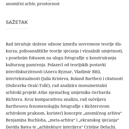
anomični arhiv, prostornost
SAŽETAK
Rad istražuje složene odnose između suvremene teorije dis­
kurza, psihoanalitičke teorije sjećanja i vizualnih umjetnosti,
s posebnim fokusom na ulogu fotografije u konstruiranju
kultur­nog pamćenja. Polazeći od teorijskih postavki
interdiskurziv­nosti (Anera Ryznar, Vladimir Biti),
intertekstualnosti (Julia Kristeva, Roland Barthes) i citatnosti
(Dubravka Oraić-Tolić), rad analizira monumentalni
arhivski projekt
Atlas
njemačkog umjetnika Gerharda
Richtera. Kroz komparativnu analizu, rad sučeljava
Barthesovu fenomenologiju fotografije s Richterovom
arhivskom praksom, koristeći koncepte „anomičnog arhiva“
Be­njamina Buchloha, „meta-arhiva“ i „ekranskog sjećanja“
Davida Batea te „arhitekture interijera“ Cristine Deluchi.