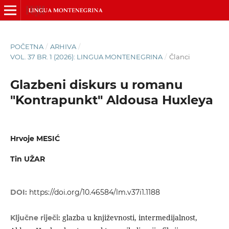
POČETNA
/
ARHIVA
/
VOL. 37 BR. 1 (2026): LINGUA MONTENEGRINA
/
Članci
Glazbeni diskurs u romanu
"Kontrapunkt" Aldousa Huxleya
Hrvoje MESIĆ
Tin UŽAR
DOI:
https://doi.org/10.46584/lm.v37i1.1188
glazba u književnosti, intermedijalnost,
Ključne riječi: