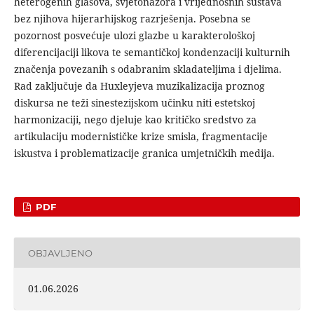
hete­rogenih glasova, svjetonazora i vrijednosnih sustava
bez njihova hijerarhijskog razrješenja. Posebna se
pozornost posvećuje ulo­zi glazbe u karakterološkoj
diferencijaciji likova te semantičkoj kondenzaciji kulturnih
značenja povezanih s odabranim sklada­teljima i djelima.
Rad zaključuje da Huxleyjeva muzikalizacija proznog
diskursa ne teži sinestezijskom učinku niti estetskoj
harmonizaciji, nego djeluje kao kritičko sredstvo za
artikulaciju modernističke krize smisla, fragmentacije
iskustva i problemati­zacije granica umjetničkih medija.
PDF
OBJAVLJENO
01.06.2026