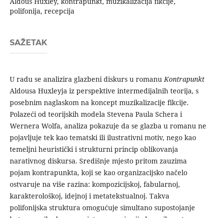
Aldous Huxley, kontrapunkt, muzikalizacija fikcije,
polifonija, recepcija
SAŽETAK
U radu se analizira glazbeni diskurs u romanu
Kontrapunkt
Aldousa Huxleyja iz perspektive intermedijalnih teorija, s
po­sebnim naglaskom na koncept muzikalizacije fikcije.
Polazeći od teorijskih modela Stevena Paula Schera i
Wernera Wolfa, analiza pokazuje da se glazba u romanu ne
pojavljuje tek kao tematski ili ilustrativni motiv, nego kao
temeljni heuristički i strukturni princip oblikovanja
narativnog diskursa. Središnje mjesto pritom zauzima
pojam kontrapunkta, koji se kao orga­nizacijsko načelo
ostvaruje na više razina: kompozicijskoj, fabularnoj,
karakterološkoj, idejnoj i metatekstualnoj. Takva
polifonijska struktura omogućuje simultano supostojanje