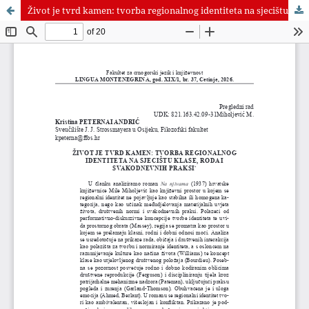
Život je tvrd kamen: tvorba regionalnog identiteta na sjecištu klase, roda i svakodnevnih praksi