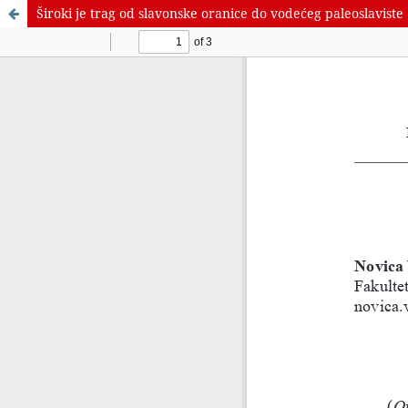
Široki je trag od slavonske oranice do vodećeg paleoslaviste