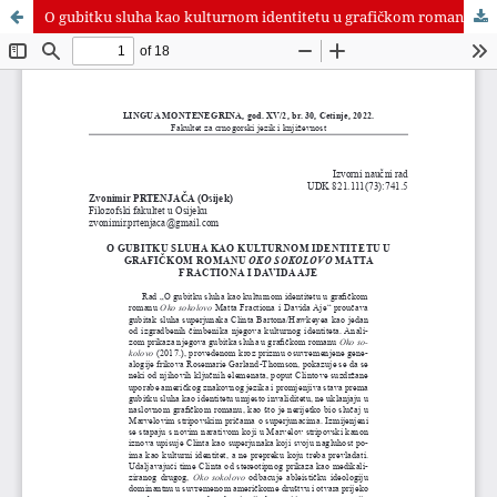
O gubitku sluha kao kulturnom identitetu u grafičkom romanu "Oko sokolovo" Matta Fractiona i Davida Aje