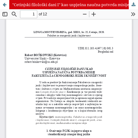
"Cetinjski filološki dani I" kao uspješna naučna potvrda misije Fakulteta za crnogorski jezik i književnost