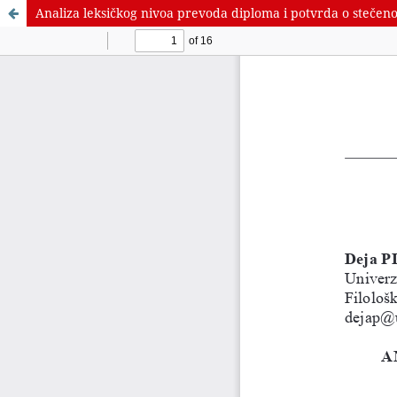
Analiza leksičkog nivoa prevoda diploma i potvrda o stečeno