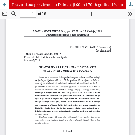
Pravopisna previranja u Dalmaciji 60-ih i 70-ih godina 19. stoljeća