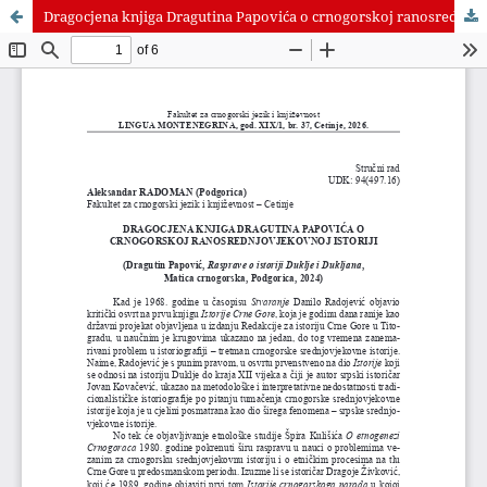
Dragocjena knjiga Dragutina Papovića o crnogorskoj ranosrednjovjekovnoj istoriji