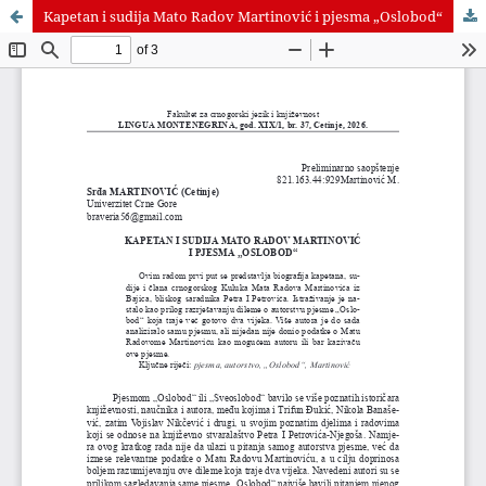
Kapetan i sudija Mato Radov Martinović i pjesma „Oslobod“